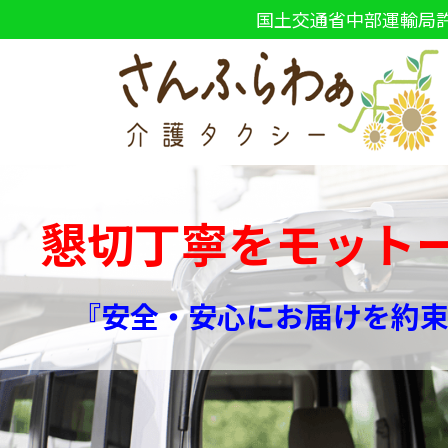
国土交通省中部運輸局許
懇切丁寧をモット
『
安全・安心にお届けを約