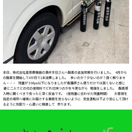
本日、株式会社星医療機器の酒井主任さんへ酸素の追加依頼を行いました。 4月から
の酸素を開始して4か月で1本消費しました。 多いのか？少ないのか？良く解りませ
ん・・・ 残量が５Mpa以下になりましたが看護師さん便りだけでは良くないと感じ
妻と二人でどの位の使用料でどれ位持つのかを今更ながら 勉強をしました。 酸素導
入時に聞くべきで有ったと深く反省です。（使用量に合わせた残量時間） お客様を
指定の場所へ確実にお届けする業務を怠らないように 安全運転は下より安心して頂け
るように気配り・心遣いに精進して 参ります。